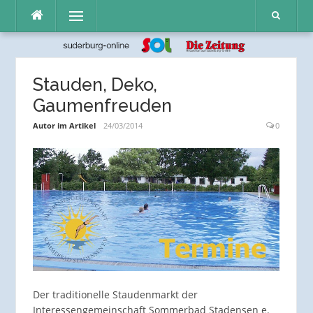
Direkt
Menü
zum
Inhalt
Stauden, Deko,
Gaumenfreuden
Autor im Artikel
24/03/2014
0
Der traditionelle Staudenmarkt der
Interessengemeinschaft Sommerbad Stadensen e.