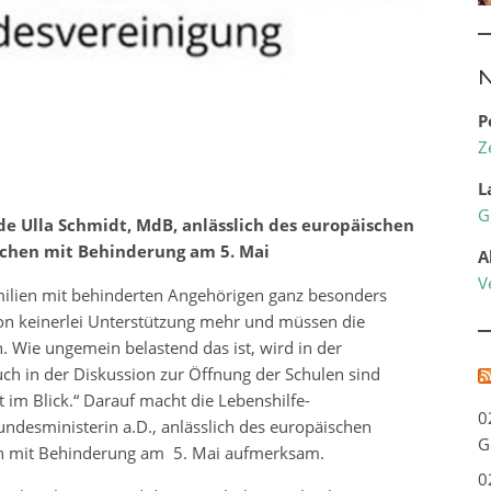
N
P
Z
L
G
de Ulla Schmidt, MdB, anlässlich des europäischen
schen mit Behinderung am 5. Mai
A
V
milien mit behinderten Angehörigen ganz besonders
ation keinerlei Unterstützung mehr und müssen die
. Wie ungemein belastend das ist, wird in der
h in der Diskussion zur Öffnung der Schulen sind
 im Blick.“ Darauf macht die Lebenshilfe-
0
desministerin a.D., anlässlich des europäischen
G
en mit Behinderung am 5. Mai aufmerksam.
0