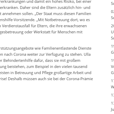
erkrankungen und damit ein hohes Risiko, bei einer
S
kranken. Daher sind die Eltern zusätzlich hin- und
0
pt annehmen sollen. „Der Staat muss diesen Familien
S
ebenshilfe-Vorsitzende. „Mit Notbetreuung dort, wo es
erdienstausfall für Eltern, die ihre erwachsenen
2
agesbetreuung oder Werkstatt für Menschen mit
U
S
1
erstützungsangebote wie Familienentlastende Dienste
G
en nach Corona weiter zur Verfügung zu stehen. Ulla
r Behindertenhilfe dafür, dass sie mit großem
1
g beistehen, zum Beispiel in den vielen tausend
V
isten in Betreuung und Pflege großartige Arbeit und
G
rise! Deshalb müssen auch sie bei der Corona-Prämie
1
W
1
1
J