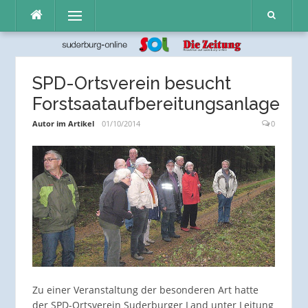
Direkt
Menü
zum
Inhalt
SPD-Ortsverein besucht
Forstsaataufbereitungsanlage
Autor im Artikel
01/10/2014
0
Zu einer Veranstaltung der besonderen Art hatte
der SPD-Ortsverein Suderburger Land unter Leitung