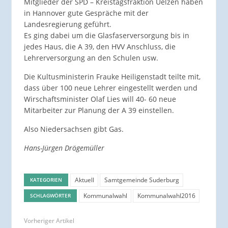
Mitglieder der SPD – Kreistagsfraktion Uelzen haben
in Hannover gute Gespräche mit der
Landesregierung geführt.
Es ging dabei um die Glasfaserversorgung bis in
jedes Haus, die A 39, den HVV Anschluss, die
Lehrerversorgung an den Schulen usw.
Die Kultusministerin Frauke Heiligenstadt teilte mit,
dass über 100 neue Lehrer eingestellt werden und
Wirschaftsminister Olaf Lies will 40- 60 neue
Mitarbeiter zur Planung der A 39 einstellen.
Also Niedersachsen gibt Gas.
Hans-Jürgen Drögemüller
Aktuell
Samtgemeinde Suderburg
KATEGORIEN
Kommunalwahl
Kommunalwahl2016
SCHLAGWÖRTER
Vorheriger Artikel