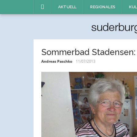
Direkt
AKTUELL
REGIONALES
KUL
zum
Inhalt
Sommerbad Stadensen: Il
Andreas Paschko
11/07/2013