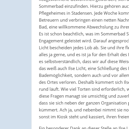
Sommerbad einzufinden. Hierzu gehören auc
Pflegeheimes in Stadensen. Jede Woche kom
Betreuern und verbringen einen netten Nachm
Bad, eine willkommene Abwechslung zu ihrem
Es ist schon beachtlich, was im Sommerbad 
Engagement geleistet wird. Darauf angesproc
Licht bescheiden jedes Lob ab. Sie und ihre 
alles ja gerne, und es ist ja für den Erhalt des
es selbstverständlich, dass wir auf diese Wei
das weiß auch Ilse Licht, eine Schließung des
Bademöglichkeit, sondern auch und vor allem g
des Ortes verloren. Deshalb kümmert sich Il
rund läuft. Wie viel Torten sind erforderlich, 
diese Fragen managt sie umsichtig und zuverläs
dass sie sich neben der ganzen Organisation
kümmert. Ach ja, und nebenbei nimmt sie no
sonst im Kiosk steht und kassiert, ihren freien
Ein besonderer Dank an dieser Stelle an Ilse