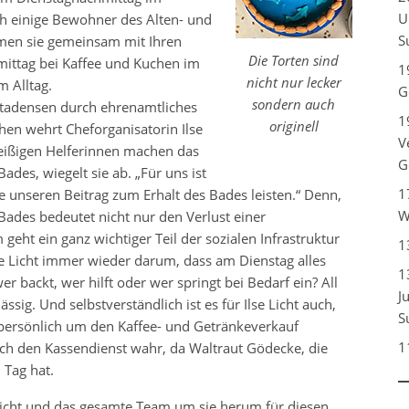
U
h einige Bewohner des Alten- und
S
men sie gemeinsam mit Ihren
Die Torten sind
ittag bei Kaffee und Kuchen im
1
nicht nur lecker
 Alltag.
G
sondern auch
Stadensen durch ehrenamtliches
1
originell
hen wehrt Cheforganisatorin Ilse
V
fleißigen Helferinnen machen das
G
 Bades, wiegelt sie ab. „Für uns ist
1
se unseren Beitrag zum Erhalt des Bades leisten.“ Denn,
W
 Bades bedeutet nicht nur den Verlust einer
eht ein ganz wichtiger Teil der sozialen Infrastruktur
1
se Licht immer wieder darum, dass am Dienstag alles
1
wer backt, wer hilft oder wer springt bei Bedarf ein? All
J
sig. Und selbstverständlich ist es für Ilse Licht auch,
S
 persönlich um den Kaffee- und Getränkeverkauf
1
ch den Kassendienst wahr, da Waltraut Gödecke, die
 Tag hat.
 Licht und das gesamte Team um sie herum für diesen