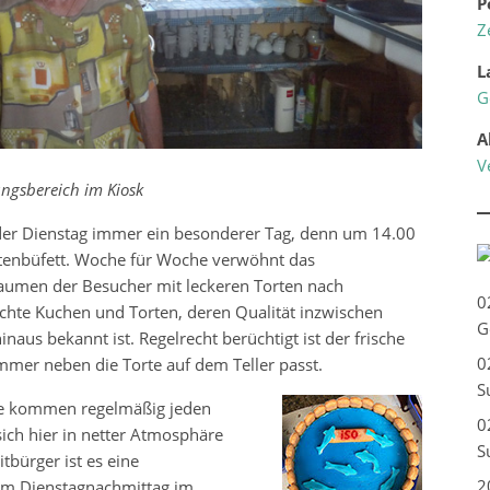
P
Z
L
G
A
V
kungsbereich im Kiosk
 der Dienstag immer ein besonderer Tag, denn um 14.00
tenbüfett. Woche für Woche verwöhnt das
aumen der Besucher mit leckeren Torten nach
0
te Kuchen und Torten, deren Qualität inzwischen
G
aus bekannt ist. Regelrecht berüchtigt ist der frische
0
mer neben die Torte auf dem Teller passt.
S
iele kommen regelmäßig jeden
0
sich hier in netter Atmosphäre
S
tbürger ist es eine
2
am Dienstagnachmittag im