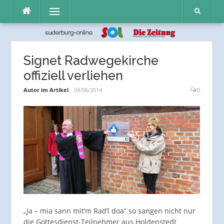
Direkt
Menü
zum
Inhalt
Signet Radwegekirche
offiziell verliehen
Autor im Artikel
04/06/2014
0
„Ja – mia sann mit’m Rad’l doa“ so sangen nicht nur
die Gottesdienst-Teilnehmer aus Holdenstedt