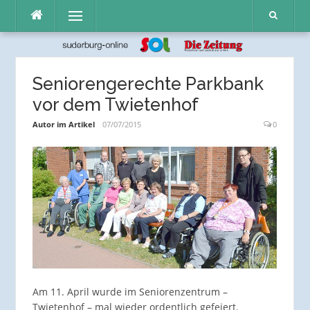
Direkt
Menü
zum
Inhalt
Seniorengerechte Parkbank
vor dem Twietenhof
Autor im Artikel
07/07/2015
0
Am 11. April wurde im Seniorenzentrum –
Twietenhof – mal wieder ordentlich gefeiert.