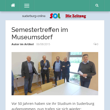
Direkt
Menü
zum
Inhalt
Semestertreffen im
Museumsdorf
Autor im Artikel
06/08/2015
0
Vor 50 Jahren haben sie ihr Studium in Suderburg
aufgenommen, nun trafen sie sich wieder: