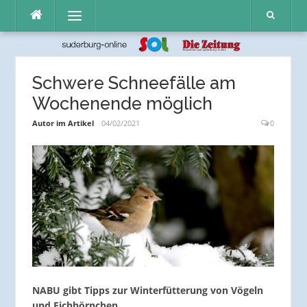
Direkt
Menü
zum
Inhalt
Schwere Schneefälle am
Wochenende möglich
Autor im Artikel
04/02/2021
0
NABU gibt Tipps zur Winterfütterung von Vögeln
und Eichhörnchen