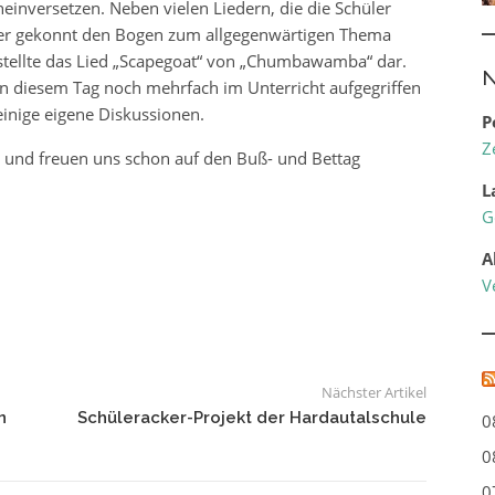
inversetzen. Neben vielen Liedern, die die Schüler
mer gekonnt den Bogen zum allgegenwärtigen Thema
tellte das Lied „Scapegoat“ von „Chumbawamba“ dar.
N
diesem Tag noch mehrfach im Unterricht aufgegriffen
inige eigene Diskussionen.
P
Z
r und freuen uns schon auf den Buß- und Bettag
L
G
A
V
Nächster Artikel
n
Schüleracker-Projekt der Hardautalschule
0
0
0