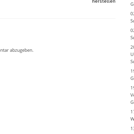
herstellen
G
0
S
0
S
2
ntar abzugeben.
U
S
1
G
1
V
G
1
W
1