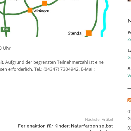
N
P
Z
30 Uhr
L
G
al). Aufgrund der begrenzten Teilnehmerzahl ist eine
A
n erforderlich, Tel.: (04347) 7304942, E-Mail:
V
0
G
Nächster Artikel
Ferienaktion für Kinder: Naturfarben selbst
0