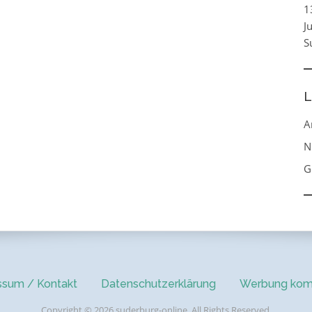
1
J
S
L
A
N
G
ssum / Kontakt
Datenschutzerklärung
Werbung kom
Copyright © 2026 suderburg-online. All Rights Reserved.