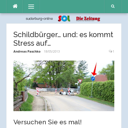
Direkt
Menü
zum
Inhalt
Schildbürger… und: es kommt
Stress auf…
Andreas Paschko
18/05/2013
1
Versuchen Sie es mal!