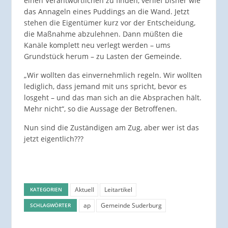
einen Verantwortlichen zu finden, verlief bisher wie
das Annageln eines Puddings an die Wand. Jetzt
stehen die Eigentümer kurz vor der Entscheidung,
die Maßnahme abzulehnen. Dann müßten die
Kanäle komplett neu verlegt werden – ums
Grundstück herum – zu Lasten der Gemeinde.
„Wir wollten das einvernehmlich regeln. Wir wollten
lediglich, dass jemand mit uns spricht, bevor es
losgeht – und das man sich an die Absprachen hält.
Mehr nicht“, so die Aussage der Betroffenen.
Nun sind die Zuständigen am Zug, aber wer ist das
jetzt eigentlich???
Aktuell
Leitartikel
KATEGORIEN
ap
Gemeinde Suderburg
SCHLAGWÖRTER