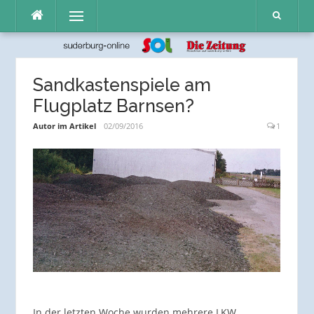
Direkt
Menü
zum
Inhalt
Sandkastenspiele am
Flugplatz Barnsen?
Autor im Artikel
02/09/2016
1
In der letzten Woche wurden mehrere LKW