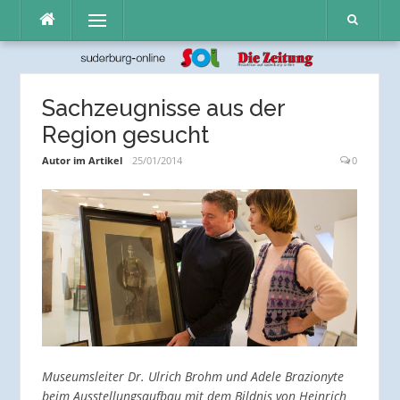
Direkt
Menü
zum
Inhalt
Sachzeugnisse aus der
Region gesucht
Autor im Artikel
25/01/2014
0
Museumsleiter Dr. Ulrich Brohm und Adele Brazionyte
beim Ausstellungsaufbau mit dem Bildnis von Heinrich