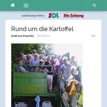
Direkt
Menü
zum
Inhalt
Rund um die Kartoffel
Andreas Paschko
19/10/2012
0