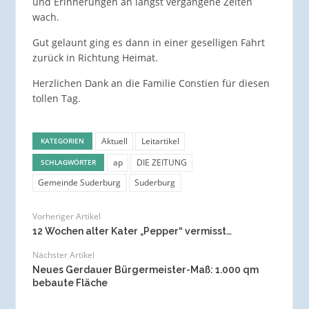
und Erinnerungen an längst vergangene Zeiten
wach.
Gut gelaunt ging es dann in einer geselligen Fahrt
zurück in Richtung Heimat.
Herzlichen Dank an die Familie Constien für diesen
tollen Tag.
Aktuell
Leitartikel
KATEGORIEN
ap
DIE ZEITUNG
SCHLAGWÖRTER
Gemeinde Suderburg
Suderburg
Vorheriger Artikel
12 Wochen alter Kater „Pepper“ vermisst…
Nächster Artikel
Neues Gerdauer Bürgermeister-Maß: 1.000 qm
bebaute Fläche