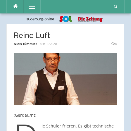
Direkt
Menü
zum
Inhalt
Reine Luft
Niels Tümmler
03/11/2020
0
(Gerdau/nt)
ie Schüler frieren. Es gibt technische