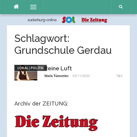
Direkt
Menü
zum
Inhalt
Schlagwort:
Grundschule Gerdau
Reine Luft
LOKAL|POLITIK
Niels Tümmler
03/11/2020
0
Archiv der ZEITUNG: