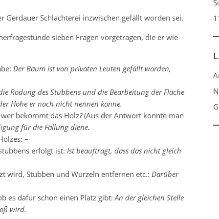
S
er Gerdauer Schlachterei inzwischen gefällt worden sei.
1
rfragestunde sieben Fragen vorgetragen, die er wie
L
abe:
Der Baum ist von privaten Leuten gefällt worden,
A
N
 die Rodung des Stubbens und die Bearbeitung der Fläche
der Höhe er noch nicht nennen könne.
G
t, wer bekommt das Holz
?
(Aus der Antwort konnte man
igung für die Fällung diene.
Holzes: –
ubbens erfolgt ist:
Ist beauftragt, dass das nicht gleich
zt wird, Stubben und Wurzeln entfernen etc.:
Darüber
 es dafür schon einen Platz gibt:
An der gleichen Stelle
roß wird.