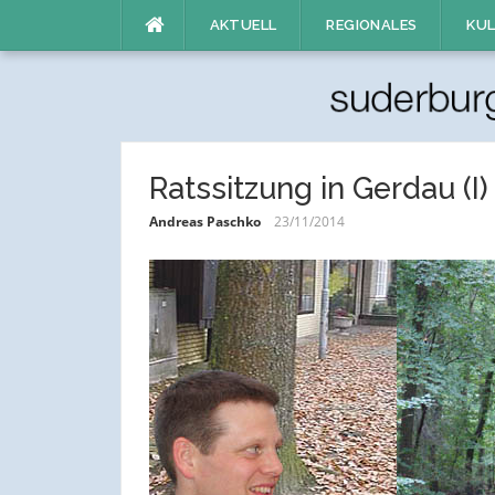
Direkt
AKTUELL
REGIONALES
KUL
zum
Inhalt
Ratssitzung in Gerdau (I)
Andreas Paschko
23/11/2014