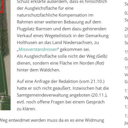
Schulz erklärte außerdem, dass es hinsichtlich
S
der Ausgleichsfläche für eine
0
naturschutzfachliche Kompensation im
S
Rahmen einer weiteren Bebauung auf dem
Flugplatz Barnsen und dem dazu gehörenden
2
Verkauf eines Wegeteilstück in der Gemarkung
U
Holthusen an das Land Niedersachsen, zu
S
„
Missverständnissen
“ gekommen sei.
1
Als Ausgleichsfläche solle nicht der Weg
(Gelb)
G
dienen, sondern eine Fläche im Norden
(Rot)
1
hinter dem Wäldchen.
V
Auf eine Anfrage der Redaktion (vom 21.10.)
G
hatte er sich nicht geäußert. Inzwischen hat die
1
Samtgemeindeverwaltung angeboten (20.11.),
W
evtl. noch offene Fragen bei einem Gespräch
1
zu klären.
1
der Weg entwidmet werden muss da es es eine Widmung
J