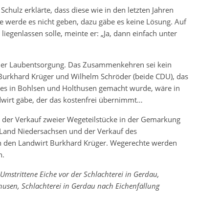
chulz erklärte, dass diese wie in den letzten Jahren
e werde es nicht geben, dazu gäbe es keine Lösung. Auf
iegenlassen solle, meinte er: „Ja, dann einfach unter
i der Laubentsorgung. Das Zusammenkehren sei kein
Burkhard Krüger und Wilhelm Schröder (beide CDU), das
e es in Bohlsen und Holthusen gemacht wurde, wäre in
dwirt gäbe, der das kostenfrei übernimmt…
 der Verkauf zweier Wegeteilstücke in der Gemarkung
 Land Niedersachsen und der Verkauf des
n den Landwirt Burkhard Krüger. Wegerechte werden
n.
 Umstrittene Eiche vor der Schlachterei in Gerdau,
usen, Schlachterei in Gerdau nach Eichenfällung