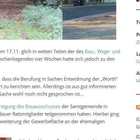
N
P
Z
 17.11. glich in weiten Teilen der des
Bau-, Wege- und
L
schenliegenden vier Wochen hatte sich jedoch zu den
G
A
e, dass die Berufung in Sachen Entwidmung der „Worth“
V
zu berichten sein. Allerdings ist aus gut informierten
r Sache wohl noch nicht gesprochen ist…
htigung des Bauausschusses
der Samtgemeinde in
rdauer Ratsmitglieder teilgenommen haben. Hierbei ging
0
rweiterung der Gewerbefläche an der ehemaligen
G
0