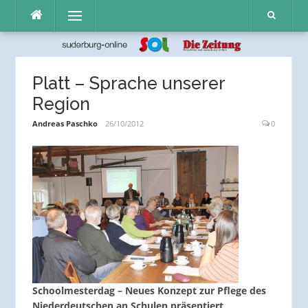
Direkt
Menü
zum
Inhalt
Platt – Sprache unserer
Region
Andreas Paschko
26/10/2012
0
Schoolmesterdag – Neues Konzept zur Pflege des
Niederdeutschen an Schulen präsentiert