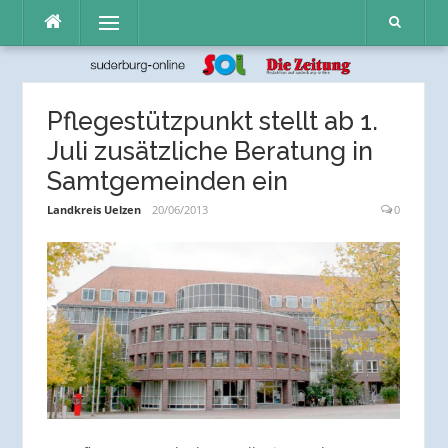
Direkt
Menü
zum
Inhalt
Pflegestützpunkt stellt ab 1.
Juli zusätzliche Beratung in
Samtgemeinden ein
Landkreis Uelzen
20/06/2013
0