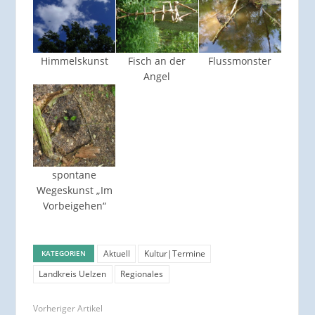
Himmelskunst
Fisch an der
Flussmonster
Angel
spontane
Wegeskunst „Im
Vorbeigehen“
Aktuell
Kultur|Termine
KATEGORIEN
Landkreis Uelzen
Regionales
Vorheriger Artikel