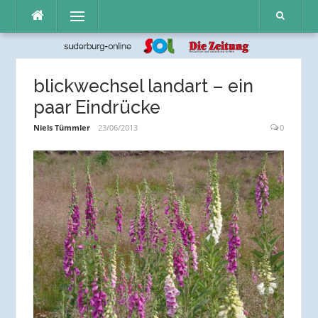
Direkt
Menü
zum
Inhalt
blickwechsel landart – ein
paar Eindrücke
Niels Tümmler
23/06/2013
0