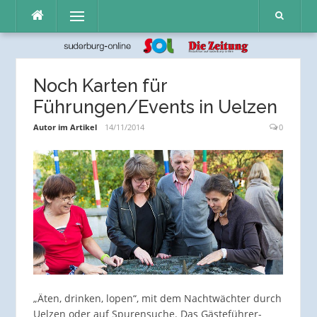
Direkt
Menü
zum
Inhalt
Noch Karten für
Führungen/Events in Uelzen
Autor im Artikel
14/11/2014
0
„Äten, drinken, lopen“, mit dem Nachtwächter durch
Uelzen oder auf Spurensuche. Das Gästeführer-