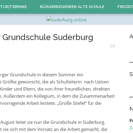
TUR|TERMINE
BÜRGERBEGEHREN ALTE SCHULE
FREIZEI
er Grundschule Suderburg
A
0
S
rger Grundschule in diesem Sommer ein
te Gröfke gewünscht, die als Schulleiterin nach Uelzen
Kinder und Eltern, die von ihrer freundlichen, direkten
n. Außerdem ein Kollegium, in dem die Zusammenarbeit
vorragende Arbeit leistete. „Große Stiefel“ für die
N
P
August leitet sie nun die Grundschule in Suderburg.
Z
sie sich mit dem Vorsatz an die Arbeit gemacht, die