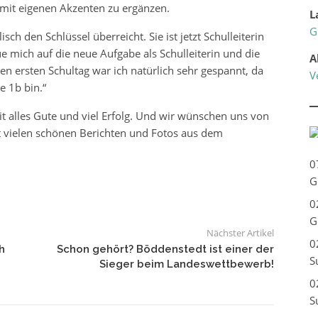
 mit eigenen Akzenten zu ergänzen.
L
G
ch den Schlüssel überreicht. Sie ist jetzt Schulleiterin
ue mich auf die neue Aufgabe als Schulleiterin und die
A
en ersten Schultag war ich natürlich sehr gespannt, da
V
e 1b bin.“
t alles Gute und viel Erfolg. Und wir wünschen uns von
mit vielen schönen Berichten und Fotos aus dem
0
G
0
G
Nächster Artikel
0
h
Schon gehört? Böddenstedt ist einer der
S
Sieger beim Landeswettbewerb!
0
S