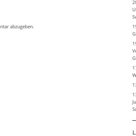
2
U
S
ntar abzugeben.
1
G
1
V
G
1
W
1
1
J
S
L