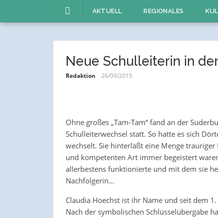
Direkt
AKTUELL
REGIONALES
KUL
zum
Inhalt
Neue Schulleiterin in d
Redaktion
26/09/2015
Ohne großes „Tam-Tam“ fand an der Suderbu
Schulleiterwechsel statt. So hatte es sich Dör
wechselt. Sie hinterläßt eine Menge trauriger 
und kompetenten Art immer begeistert ware
allerbestens funktionierte und mit dem sie her
Nachfolgerin…
Claudia Hoechst ist ihr Name und seit dem 1. 
Nach der symbolischen Schlüsselübergabe hat 