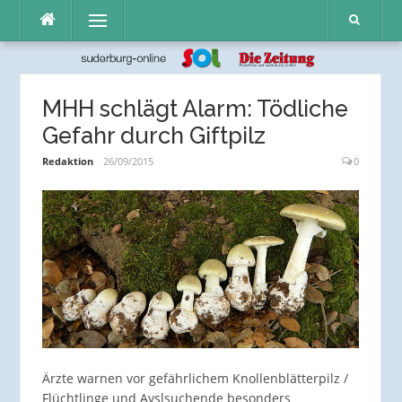
Direkt
Menü
zum
Inhalt
MHH schlägt Alarm: Tödliche
Gefahr durch Giftpilz
Redaktion
26/09/2015
0
Ärzte warnen vor gefährlichem Knollenblätterpilz /
Flüchtlinge und Ayslsuchende besonders