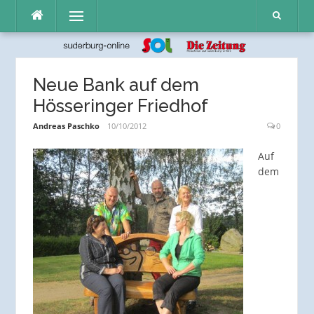
Direkt
Menü
zum
Inhalt
Neue Bank auf dem
Hösseringer Friedhof
Andreas Paschko
10/10/2012
0
Auf
dem