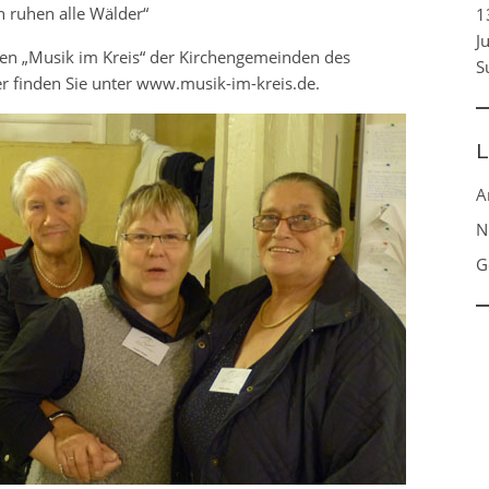
 ruhen alle Wälder“
1
J
gen „Musik im Kreis“ der Kirchengemeinden des
S
r finden Sie unter www.musik-im-kreis.de.
L
A
N
G