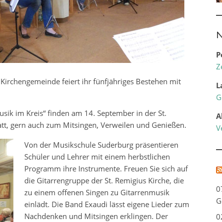
N
P
Z
s Kirchengemeinde feiert ihr fünfjähriges Bestehen mit
L
G
sik im Kreis“ finden am 14. September in der St.
A
att, gern auch zum Mitsingen, Verweilen und Genießen.
V
Von der Musikschule Suderburg präsentieren
Schüler und Lehrer mit einem herbstlichen
Programm ihre Instrumente. Freuen Sie sich auf
die Gitarrengruppe der St. Remigius Kirche, die
0
zu einem offenen Singen zu Gitarrenmusik
G
einlädt. Die Band Exaudi lässt eigene Lieder zum
Nachdenken und Mitsingen erklingen. Der
0