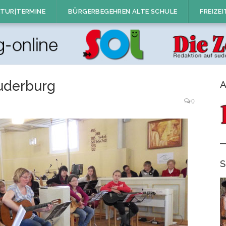
TUR|TERMINE
BÜRGERBEGEHREN ALTE SCHULE
FREIZEI
Suderburg
A
0
S