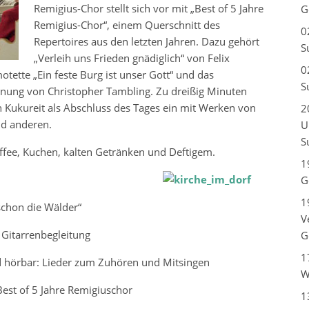
Remigius-Chor stellt sich vor mit „Best of 5 Jahre
G
Remigius-Chor“, einem Querschnitt des
0
Repertoires aus den letzten Jahren. Dazu gehört
S
„Verleih uns Frieden gnädiglich“ von Felix
0
ette „Ein feste Burg ist unser Gott“ und das
S
nung von Christopher Tambling. Zu dreißig Minuten
 Kukureit als Abschluss des Tages ein mit Werken von
2
nd anderen.
U
S
Kaffee, Kuchen, kalten Getränken und Deftigem.
1
G
1
schon die Wälder“
V
 Gitarrenbegleitung
G
1
d hörbar: Lieder zum Zuhören und Mitsingen
W
est of 5 Jahre Remigiuschor
1