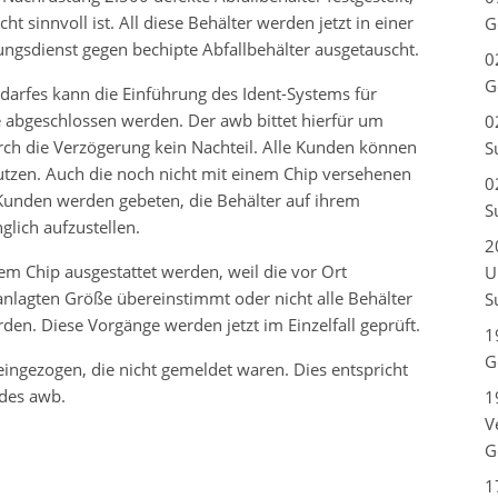
t sinnvoll ist. All diese Behälter werden jetzt in einer
G
gsdienst gegen bechipte Abfallbehälter ausgetauscht.
0
G
arfes kann die Einführung des Ident-Systems für
e abgeschlossen werden. Der awb bittet hierfür um
0
rch die Verzögerung kein Nachteil. Alle Kunden können
S
utzen. Auch die noch nicht mit einem Chip versehenen
0
Kunden werden gebeten, die Behälter auf ihrem
S
glich aufzustellen.
2
em Chip ausgestattet werden, weil die vor Ort
U
anlagten Größe übereinstimmt oder nicht alle Behälter
S
den. Diese Vorgänge werden jetzt im Einzelfall geprüft.
1
G
ngezogen, die nicht gemeldet waren. Dies entspricht
des awb.
1
V
G
1