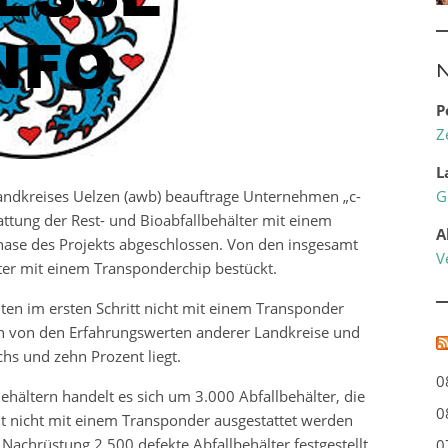
N
P
Z
L
Landkreises Uelzen (awb) beauftrage Unternehmen „c-
G
attung der Rest- und Bioabfallbehälter mit einem
A
ase des Projekts abgeschlossen. Von den insgesamt
V
er mit einem Transponderchip bestückt.
en im ersten Schritt nicht mit einem Transponder
ich von den Erfahrungswerten anderer Landkreise und
hs und zehn Prozent liegt.
0
ehältern handelt es sich um 3.000 Abfallbehälter, die
0
it nicht mit einem Transponder ausgestattet werden
achrüstung 2.500 defekte Abfallbehälter festgestellt,
0