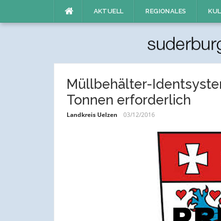
Direkt
AKTUELL
REGIONALES
KUL
zum
Inhalt
Müllbehälter-Identsyst
Tonnen erforderlich
Landkreis Uelzen
03/12/2016