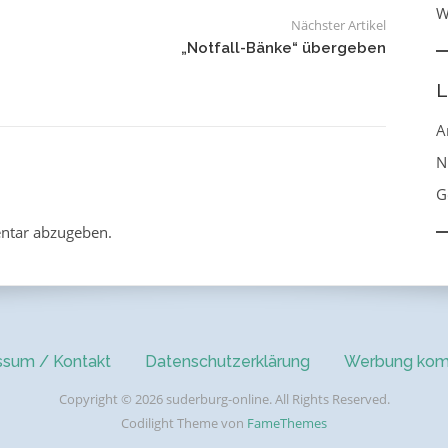
W
Nächster Artikel
„Notfall-Bänke“ übergeben
L
A
N
G
ntar abzugeben.
ssum / Kontakt
Datenschutzerklärung
Werbung kom
Copyright © 2026 suderburg-online. All Rights Reserved.
Codilight Theme von
FameThemes