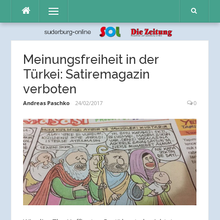
Direkt
Menü
zum
Inhalt
Meinungsfreiheit in der
Türkei: Satiremagazin
verboten
Andreas Paschko
24/02/2017
0