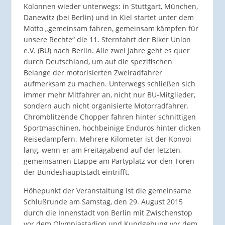
Kolonnen wieder unterwegs: in Stuttgart, München,
Danewitz (bei Berlin) und in Kiel startet unter dem
Motto „gemeinsam fahren, gemeinsam kämpfen für
unsere Rechte“ die 11. Sternfahrt der Biker Union
e.V. (BU) nach Berlin. Alle zwei Jahre geht es quer
durch Deutschland, um auf die spezifischen
Belange der motorisierten Zweiradfahrer
aufmerksam zu machen. Unterwegs schließen sich
immer mehr Mitfahrer an, nicht nur BU-Mitglieder,
sondern auch nicht organisierte Motorradfahrer.
Chromblitzende Chopper fahren hinter schnittigen
Sportmaschinen, hochbeinige Enduros hinter dicken
Reisedampfern. Mehrere Kilometer ist der Konvoi
lang, wenn er am Freitagabend auf der letzten,
gemeinsamen Etappe am Partyplatz vor den Toren
der Bundeshauptstadt eintrifft.
Höhepunkt der Veranstaltung ist die gemeinsame
Schlußrunde am Samstag, den 29. August 2015
durch die Innenstadt von Berlin mit Zwischenstop
vor dem Olympiastadion und Kundgebung vor dem