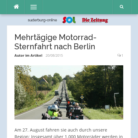
Direkt
Menü
zum
Inhalt
Mehrtägige Motorrad-
Sternfahrt nach Berlin
Autor im Artikel
20/08/2015
1
Am 27. August fahren sie auch durch unsere
Region: Insgesamt über 1.000 Motorräder werden in