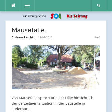
Direkt
Menü
zum
Inhalt
Mausefalle…
Andreas Paschko
11/09/2013
0
Von Mausefalle sprach Rüdiger Lil
i
je hinsichtlich
der derzeitigen Situation in der Baustelle in
Suderburg.