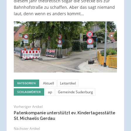
diesem Jahr theoretisch sogar die Strecke bis zur
Bahnhofstraße zu schaffen. Aber das sagt niemand
laut, denn wenn es anders kommt…
Aktuell
Leitartikel
KATEGORIEN
ap
Gemeinde Suderburg
SCHLAGWÖRTER
Vorheriger Artikel
Patenkompanie unterstützt ev. Kindertagesstätte
St. Michaelis Gerdau
Nächster Artikel