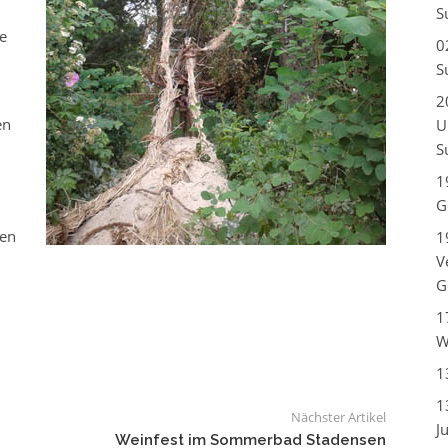
S
e
0
S
2
en
U
n
S
1
G
len
1
V
G
1
W
1
1
Nächster Artikel
J
Weinfest im Sommerbad Stadensen