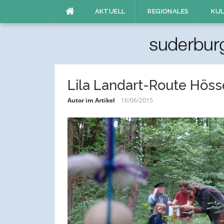
Direkt
AKTUELL
REGIONALES
KUL
zum
Inhalt
Lila Landart-Route Höss
Autor im Artikel
16/06/2015