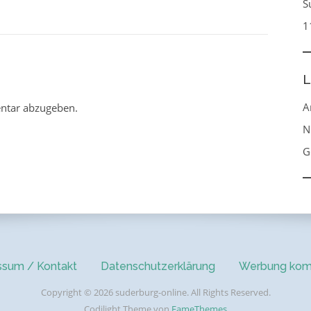
S
1
L
A
ntar abzugeben.
N
G
ssum / Kontakt
Datenschutzerklärung
Werbung kom
Copyright © 2026 suderburg-online. All Rights Reserved.
Codilight Theme von
FameThemes