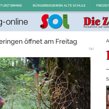
TUR|TERMINE
BÜRGERBEGEHREN ALTE SCHULE
FREIZEI
eringen öffnet am Freitag
A
0
S