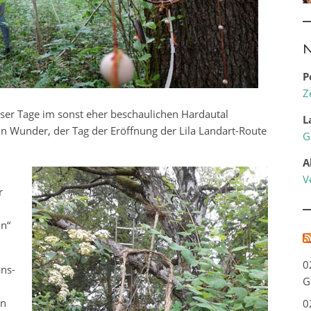
N
P
Z
ser Tage im sonst eher beschaulichen Hardautal
L
 Wunder, der Tag der Eröffnung der Lila Landart-Route
G
A
V
r
n“
0
ns-
G
en
0