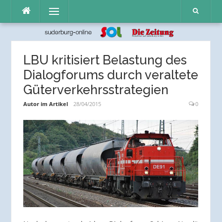
Direkt
Menü
zum
Inhalt
LBU kritisiert Belastung des
Dialogforums durch veraltete
Güterverkehrsstrategien
Autor im Artikel
28/04/2015
0