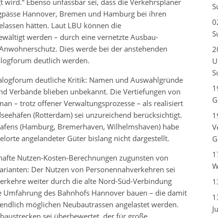
t wird.“ Ebenso unfassbar sei, dass die Verkehrsplaner
S
ngpässe Hannover, Bremen und Hamburg bei ihren
0
elassen hätten. Laut LBU können die
S
wältigt werden – durch eine vernetzte Ausbau-
Anwohnerschutz. Dies werde bei der anstehenden
2
alogforum deutlich werden.
U
S
ialogforum deutliche Kritik: Namen und Auswahlgründe
1
und Verbände blieben unbekannt. Die Vertiefungen von
G
n – trotz offener Verwaltungsprozesse – als realisiert
seehäfen (Rotterdam) sei unzureichend berücksichtigt.
1
 Hafens (Hamburg, Bremerhaven, Wilhelmshaven) habe
V
elorte angelandeter Güter bislang nicht dargestellt.
G
1
rhafte Nutzen-Kosten-Berechnungen zugunsten von
W
arianten: Der Nutzen von Personennahverkehren sei
erkehre weiter durch die alte Nord-Süd-Verbindung
1
e Umfahrung des Bahnhofs Hannover bauen – die damit
1
ndlich möglichen Neubautrassen angelastet werden.
J
austrecken sei überbewertet, der für große