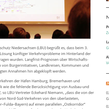
N
P
Z
L
chutz Niedersachsen (LBU) begrüßt es, dass beim 3.
G
 Lösung künftiger Verkehrsprobleme im Hinterland der
A
ragen wurden. Langfrist-Prognosen über Wirtschafts-
V
 von Bürgerinitiativen, Landkreisen, Kommunen und
egten Annahmen hin abgeklopft werden.
Verkehren der Häfen Hamburg, Bremerhaven und
ik wie die fehlende Berücksichtigung von Ausbau-und
“, so LBU-Vertreter Eckehard Niemann, „dass die von der
0
 von Nord-Süd-Verkehren von den überlasteten,
G
Fulda–Bayern) auf einen parallelen „Ostkorridor“
0