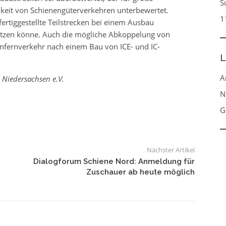
S
keit von Schienengüterverkehren unterbewertet.
1
ertiggestellte Teilstrecken bei einem Ausbau
nutzen könne. Auch die mögliche Abkoppelung von
fernverkehr nach einem Bau von ICE- und IC-
L
A
 Niedersachsen e.V.
N
G
Nächster Artikel
Dialogforum Schiene Nord: Anmeldung für
Zuschauer ab heute möglich