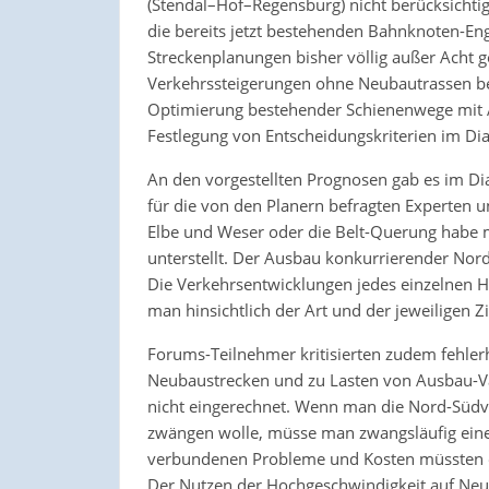
(Stendal–Hof–Regensburg) nicht berücksichtig
die bereits jetzt bestehenden Bahnknoten-E
Streckenplanungen bisher völlig außer Acht g
Verkehrssteigerungen ohne Neubautrassen be
Optimierung bestehender Schienenwege mit 
Festlegung von Entscheidungskriterien im Di
An den vorgestellten Prognosen gab es im D
für die von den Planern befragten Experten 
Elbe und Weser oder die Belt-Querung habe ma
unterstellt. Der Ausbau konkurrierender Nord
Die Verkehrsentwicklungen jedes einzelnen
man hinsichtlich der Art und der jeweiligen Zi
Forums-Teilnehmer kritisierten zudem fehle
Neubaustrecken und zu Lasten von Ausbau-V
nicht eingerechnet. Wenn man die Nord-Südv
zwängen wolle, müsse man zwangsläufig ein
verbundenen Probleme und Kosten müssten e
Der Nutzen der Hochgeschwindigkeit auf Neub