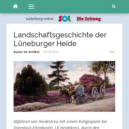
Direkt
Menü
zum
Inhalt
Landschaftsgeschichte der
Lüneburger Heide
Autor im Artikel
15/10/2013
2
Abfahren von Heidestreu mit einem Kuhgespann bei
Ostenholz-Ettenbostel, LK Heidekreis, durch den