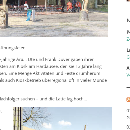
N
P
Z
öffnungsfeier
L
G
3-Jährige Ära… Ute und Frank Düver gaben ihren
sten am Kiosk am Hardausee, den sie 13 Jahre lang
A
haben. Eine Menge Aktivitäten und Feste drumherum
V
ls auch Kioskbetrieb überregional oft in vieler Munde
chfolger suchen – und die Latte lag hoch…
n,
0
G
0