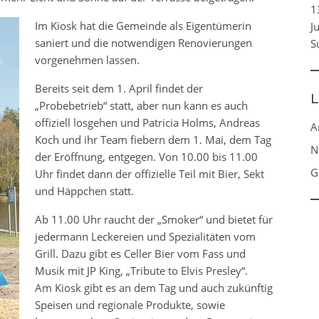
1
Im Kiosk hat die Gemeinde als Eigentümerin
J
saniert und die notwendigen Renovierungen
S
vorgenehmen lassen.
Bereits seit dem 1. April findet der
L
„Probebetrieb“ statt, aber nun kann es auch
offiziell losgehen und Patricia Holms, Andreas
A
Koch und ihr Team fiebern dem 1. Mai, dem Tag
N
der Eröffnung, entgegen. Von 10.00 bis 11.00
G
Uhr findet dann der offizielle Teil mit Bier, Sekt
und Häppchen statt.
Ab 11.00 Uhr raucht der „Smoker“ und bietet für
jedermann Leckereien und Spezialitäten vom
Grill. Dazu gibt es Celler Bier vom Fass und
Musik mit JP King, „Tribute to Elvis Presley“.
Am Kiosk gibt es an dem Tag und auch zukünftig
Speisen und regionale Produkte, sowie