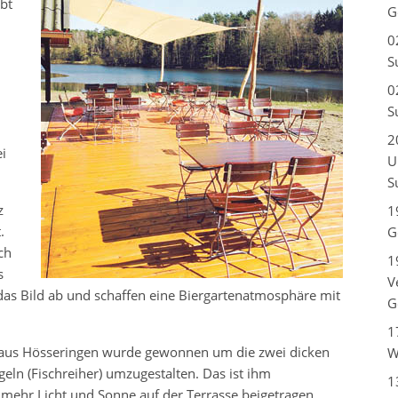
bt
G
0
S
0
S
2
i
U
S
z
1
.
G
ch
1
s
V
das Bild ab und schaffen eine Biergartenatmosphäre mit
G
1
 aus Hösseringen wurde gewonnen um die zwei dicken
W
eln (Fischreiher) umzugestalten. Das ist ihm
1
mehr Licht und Sonne auf der Terrasse beigetragen.