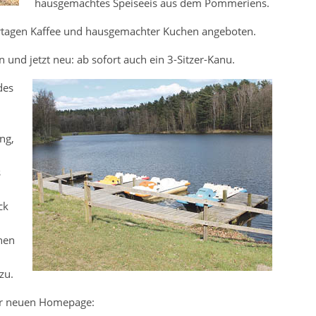
hausgemachtes Speiseeis aus dem Pommeriens.
tagen Kaffee und hausgemachter Kuchen angeboten.
und jetzt neu: ab sofort auch ein 3-Sitzer-Kanu.
des
ng,
s
ck
hen
zu.
der neuen Homepage: