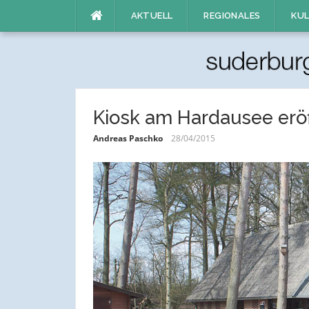
Direkt
AKTUELL
REGIONALES
KUL
zum
Inhalt
Kiosk am Hardausee eröf
Andreas Paschko
28/04/2015