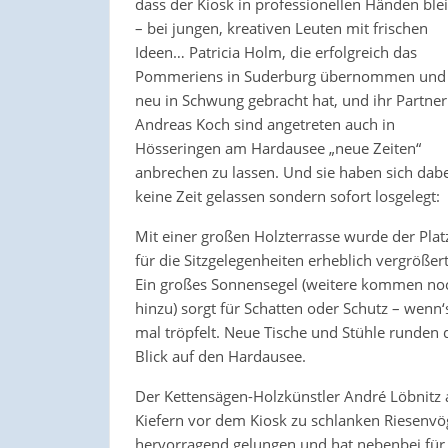
dass der Kiosk in professionellen Händen blei
– bei jungen, kreativen Leuten mit frischen
Ideen… Patricia Holm, die erfolgreich das
Pommeriens in Suderburg übernommen und
neu in Schwung gebracht hat, und ihr Partner
Andreas Koch sind angetreten auch in
Hösseringen am Hardausee „neue Zeiten“
anbrechen zu lassen. Und sie haben sich dabe
keine Zeit gelassen sondern sofort losgelegt:
Mit einer großen Holzterrasse wurde der Plat
für die Sitzgelegenheiten erheblich vergrößert
Ein großes Sonnensegel (weitere kommen no
hinzu) sorgt für Schatten oder Schutz – wenn‘
mal tröpfelt. Neue Tische und Stühle runden 
Blick auf den Hardausee.
Der Kettensägen-Holzkünstler André Löbnitz
Kiefern vor dem Kiosk zu schlanken Riesenvög
hervorragend gelungen und hat nebenbei für 