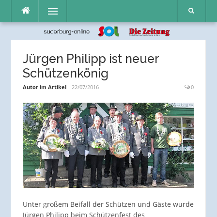
Direkt
Menü
zum
Inhalt
Jürgen Philipp ist neuer
Schützenkönig
Autor im Artikel
22/07/2016
0
Unter großem Beifall der Schützen und Gäste wurde
Jürgen Philipp beim Schützenfest des