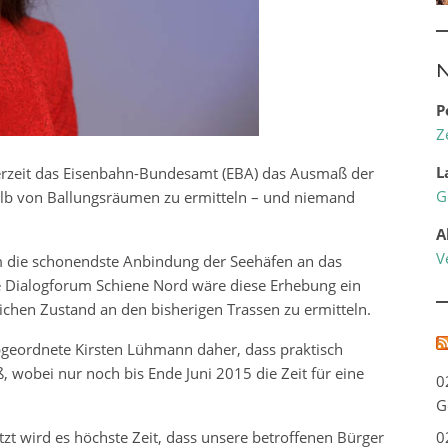
N
P
Z
L
erzeit das Eisenbahn-Bundesamt (EBA) das Ausmaß der
G
b von Ballungsräumen zu ermitteln – und niemand
A
V
m die schonendste Anbindung der Seehäfen an das
e Dialogforum Schiene Nord wäre diese Erhebung ein
ichen Zustand an den bisherigen Trassen zu ermitteln.
abgeordnete Kirsten Lühmann daher, dass praktisch
 wobei nur noch bis Ende Juni 2015 die Zeit für eine
0
G
0
etzt wird es höchste Zeit, dass unsere betroffenen Bürger