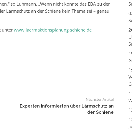
S
men,“ so Lühmann. „Wenn nicht könnte das EBA zu der
er Lärmschutz an der Schiene kein Thema sei – genau
0
S
2
t unter
www.laermaktionsplanung-schiene.de
U
S
1
G
1
V
G
1
Nächster Artikel
W
Experten informierten über Lärmschutz an
1
der Schiene
1
J