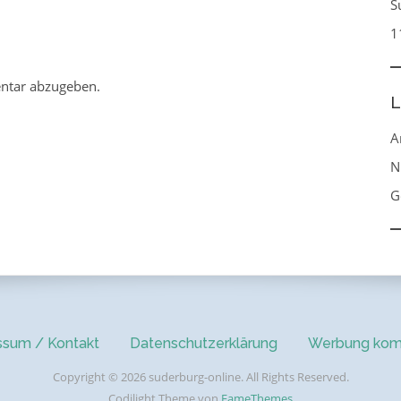
S
1
ntar abzugeben.
L
A
N
G
ssum / Kontakt
Datenschutzerklärung
Werbung kom
Copyright © 2026 suderburg-online. All Rights Reserved.
Codilight Theme von
FameThemes