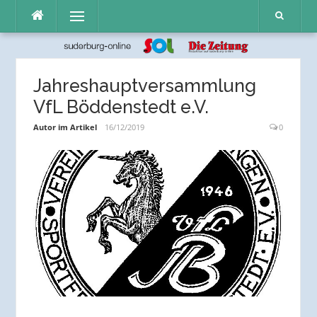
Direkt
Menü
zum
Inhalt
Jahreshauptversammlung
VfL Böddenstedt e.V.
Autor im Artikel
16/12/2019
0