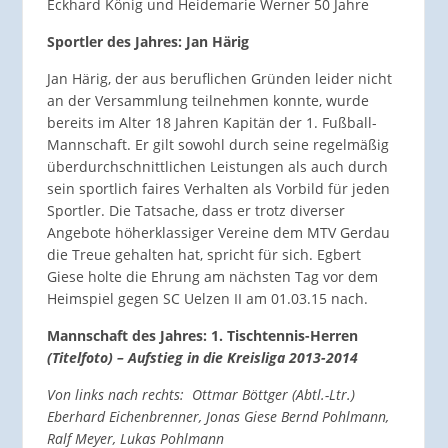
Eckhard König und Heidemarie Werner 50 Jahre
Sportler des Jahres: Jan Härig
Jan Härig, der aus beruflichen Gründen leider nicht
an der Versammlung teilnehmen konnte, wurde
bereits im Alter 18 Jahren Kapitän der 1. Fußball-
Mannschaft. Er gilt sowohl durch seine regelmäßig
überdurchschnittlichen Leistungen als auch durch
sein sportlich faires Verhalten als Vorbild für jeden
Sportler. Die Tatsache, dass er trotz diverser
Angebote höherklassiger Vereine dem MTV Gerdau
die Treue gehalten hat, spricht für sich. Egbert
Giese holte die Ehrung am nächsten Tag vor dem
Heimspiel gegen SC Uelzen II am 01.03.15 nach.
Mannschaft des Jahres: 1. Tischtennis-Herren
(Titelfoto) – Aufstieg in die Kreisliga 2013-2014
Von links nach rechts: Ottmar Böttger (Abtl.-Ltr.)
Eberhard Eichenbrenner, Jonas Giese Bernd Pohlmann,
Ralf Meyer, Lukas Pohlmann