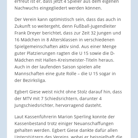
erfreut ist er, dass jetzt 4 Spieler aus dem eigenen
Nachwuchs eingegliedert werden können.
Der Verein kann optimistisch sein, dass das auch in
Zukunft so weitergeht, denn Fußball-Jugendleiter
Frank Dreyer berichtet, dass zur Zeit 32 Jungen und
16 Mädchen in 8 Altersklassen in verschiedenen
Spielgemeinschaften aktiv sind. Aus einer Menge
guter Platzierungen ragten die U 15 sowie die D-
Mädchen mit Hallen-Kreismeister-Titeln heraus.
Auch in der laufenden Saison spielen alle
Mannschaften eine gute Rolle – die U 15 sogar in
der Bezirksliga.
Egbert Giese weist nicht ohne Stolz darauf hin, dass
der MTV mit 7 Schiedsrichtern, darunter 4
Jungschiedsrichter, hervorragend dasteht.
Laut Kassenführerin Marion Sperling konnte der
Kassenbestand trotz einiger Neuanschaffungen
gehalten werden. Egbert Giese dankte dafür allen
Unterstützern des Vereins, wobei er beispielhaft die