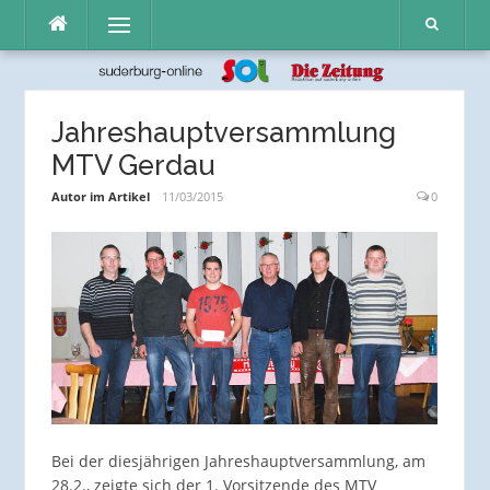
Direkt
Menü
zum
Inhalt
Jahreshauptversammlung
MTV Gerdau
Autor im Artikel
11/03/2015
0
Bei der diesjährigen Jahreshauptversammlung, am
28.2., zeigte sich der 1. Vorsitzende des MTV