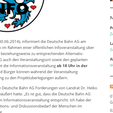
N
P
Z
 30.06.2014), informiert die Deutsche Bahn AG am
L
en im Rahmen einer öffentlichen Infoveranstaltung über
G
 beziehungsweise zu entsprechenden Alternativ-
A
G auch den Veranstaltungsort sowie den geplanten
V
et die Informationsveranstaltung
ab 18 Uhr in der
und Bürger können während der Veranstaltung
ung zu den Projektüberlegungen äußern.
e Deutsche Bahn AG Forderungen von Landrat Dr. Heiko
äußert hatte. „Es ist gut, dass die Deutsche Bahn AG
0
 Informationsveranstaltung entspricht. Ich habe der
G
tions- und Diskussionsbedarf der Menschen im
0
t.