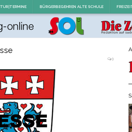
TUR|TERMINE
BÜRGERBEGEHREN ALTE SCHULE
FREIZEI
asse
A
0
S