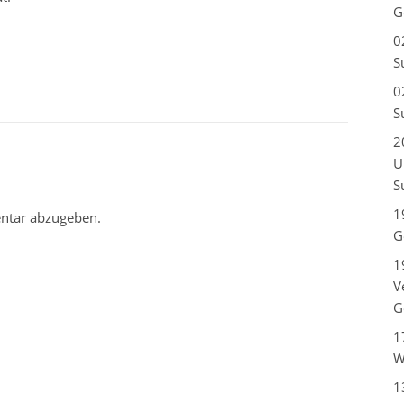
G
0
S
0
S
2
U
S
1
ntar abzugeben.
G
1
V
G
1
W
1