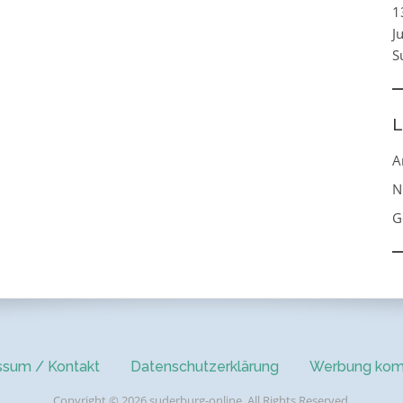
1
J
S
L
A
N
G
ssum / Kontakt
Datenschutzerklärung
Werbung kom
Copyright © 2026 suderburg-online. All Rights Reserved.