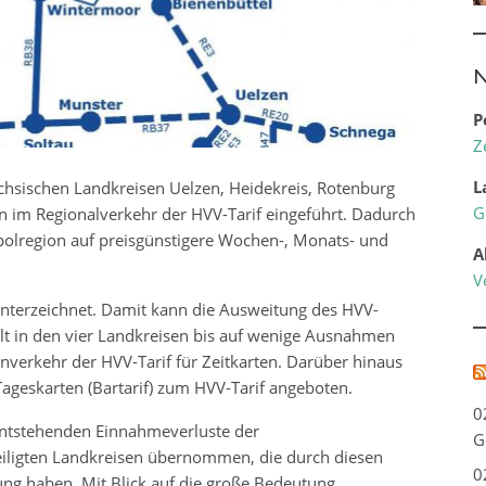
N
P
Z
L
hsischen Landkreisen Uelzen, Heidekreis, Rotenburg
G
im Regionalverkehr der HVV-Tarif eingeführt. Dadurch
opolregion auf preisgünstigere Wochen-, Monats- und
A
V
nterzeichnet. Damit kann die Ausweitung des HVV-
ilt in den vier Landkreisen bis auf wenige Ausnahmen
nverkehr der HVV-Tarif für Zeitkarten. Darüber hinaus
Tageskarten (Bartarif) zum HVV-Tarif angeboten.
0
entstehenden Einnahmeverluste der
G
ligten Landkreisen übernommen, die durch diesen
0
tung haben. Mit Blick auf die große Bedeutung