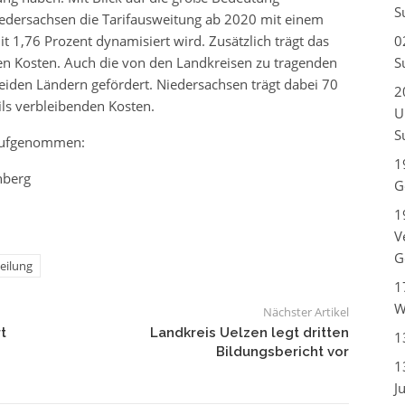
S
iedersachsen die Tarifausweitung ab 2020 mit einem
it 1,76 Prozent dynamisiert wird. Zusätzlich trägt das
0
en Kosten. Auch die von den Landkreisen zu tragenden
S
iden Ländern gefördert. Niedersachsen trägt dabei 70
2
ls verbleibenden Kosten.
U
S
 aufgenommen:
1
nberg
G
1
V
G
eilung
1
W
Nächster Artikel
t
Landkreis Uelzen legt dritten
1
Bildungsbericht vor
1
J