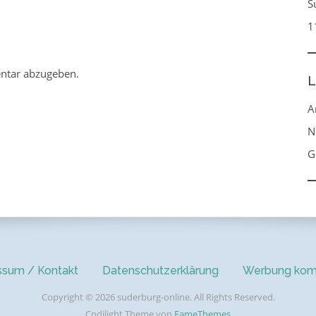
S
1
ntar abzugeben.
L
A
N
G
ssum / Kontakt
Datenschutzerklärung
Werbung kom
Copyright © 2026 suderburg-online. All Rights Reserved.
Codilight Theme von
FameThemes