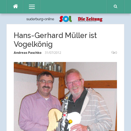
Direkt
Menü
zum
Inhalt
Hans-Gerhard Müller ist
Vogelkönig
Andreas Paschko
31/07/2012
0