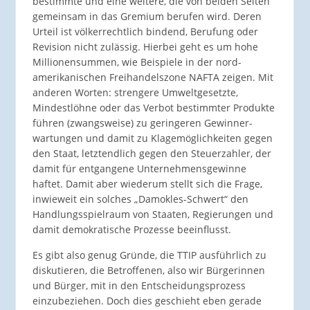
bestimmte und eine weitere, die von beiden Seiten
gemeinsam in das Gremium berufen wird. Deren
Urteil ist völkerrechtlich bindend, Berufung oder
Revision nicht zulässig. Hierbei geht es um hohe
Millionensummen, wie Beispiele in der nord-
amerikanischen Freihandelszone NAFTA zeigen. Mit
anderen Worten: strengere Umwelt­gesetzte,
Mindest­löhne oder das Verbot bestimmter Produkte
führen (zwangs­weise) zu geringeren Gewinner­
wartungen und damit zu Klagemöglich­keiten gegen
den Staat, letztendlich gegen den Steuerzahler, der
damit für entgangene Unternehmens­gewinne
haftet. Damit aber wiederum stellt sich die Frage,
inwieweit ein solches „Damokles-Schwert“ den
Handlungs­spielraum von Staaten, Regierungen und
damit demokratische Prozesse beeinflusst.
Es gibt also genug Gründe, die TTIP ausführlich zu
diskutieren, die Betroffenen, also wir Bürgerinnen
und Bürger, mit in den Entscheidungs­prozess
einzubeziehen. Doch dies geschieht eben gerade