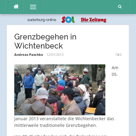
Direkt
Menü
zum
Inhalt
Grenzbegehen in
Wichtenbeck
Andreas Paschko
12/01/2013
0
Am
05.
Januar 2013 veranstaltete die Wichtenbecker das
mittlerweile traditionelle Grenzbegehen.