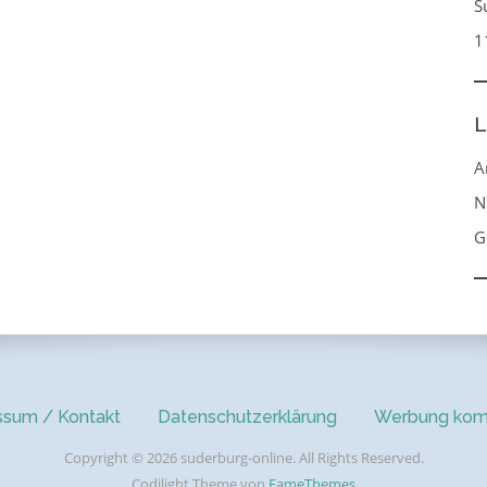
S
1
L
A
N
G
ssum / Kontakt
Datenschutzerklärung
Werbung kom
Copyright © 2026 suderburg-online. All Rights Reserved.
Codilight Theme von
FameThemes