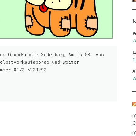
N
P
Z
L
er Grundschule Suderburg Am 16.03. von 
G
elbstverkaufsbörse und weiter 
mmer 0172 5329292 
A
V
0
G
0