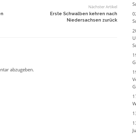
S
Nächster Artikel
0
en
Erste Schwalben kehren nach
Niedersachsen zurück
S
2
U
S
1
G
ntar abzugeben.
1
V
G
1
W
1
1
J