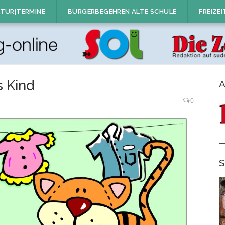
TUR|TERMINE
BÜRGERBEGEHREN ALTE SCHULE
FREIZEI
s Kind
A
0
S