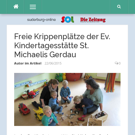
Direkt
Menü
zum
Inhalt
Freie Krippenplätze der Ev.
Kindertagesstätte St.
Michaelis Gerdau
Autor im Artikel
22/06/2015
0