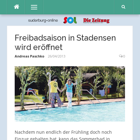
Direkt
Menü
zum
Inhalt
Freibadsaison in Stadensen
wird eröffnet
Andreas Paschko
26/04/2013
0
Nachdem nun endlich der Frühling doch noch
Einzug gehalten hat, kann das Sommerbad in