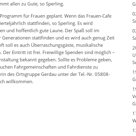
mt allen zu Gute, so Sperling.
G
0
s Programm für Frauen geplant. Wenn das Frauen-Cafe
S
erteljährlich stattfinden, so Sperling. Es wird
en und hoffentlich gute Laune. Der Spaß soll im
0
r Generationen stattfinden und es wird auch genug Zeit
S
nft soll es auch Überraschungsgäste, musikalische
2
er Eintritt ist frei. Freiwillige Spenden sind möglich –
U
nstaltung bekannt gegeben. Sollte es Probleme geben,
S
uchen Fahrgemeinschaften und Fahrdienste zu
1
erin des Ortsgruppe Gerdau unter der Tel.-Nr. 05808-
G
lich willkommen.
1
V
G
1
W
1