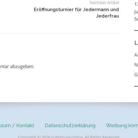
Nächster Artikel
1
Eröffnungsturnier für Jedermann und
J
Jederfrau
S
L
A
N
ntar abzugeben.
G
ssum / Kontakt
Datenschutzerklärung
Werbung kom
Copyright © 2026 suderburg-online. All Rights Reserved.