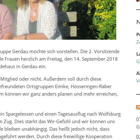
N
P
Z
ppe Gerdau möchte sich vorstellen. Die 2. Vorsitzende
L
le Frauen herzlich am Freitag, den 14. September 2018
G
ehaus in Gerdau ein.
A
b Mitglied oder nicht. Außerdem soll durch diese
V
befreundeten Ortsgruppen Eimke, Hösseringen-Räber
 können wir ganz anders planen und mehr erreichen,
n Spargelessen und einen Tagesausflug nach Wolfsburg
0
m Zug. Dies stärkt das Wir-Gefühl und wir können uns
G
e bleiben unabhängig. Das heißt jedoch nicht, dass
geführt werden. Durch diese freiwillige Kooperation
0