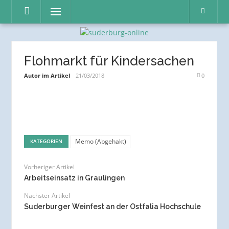
Direkt
Menü
zum
Inhalt
Flohmarkt für Kindersachen
Autor im Artikel
21/03/2018
0
Memo (Abgehakt)
KATEGORIEN
Vorheriger Artikel
Arbeitseinsatz in Graulingen
Nächster Artikel
Suderburger Weinfest an der Ostfalia Hochschule