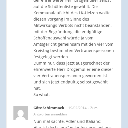
der ehrenwerte Herr Drögemüller selbst
auf die Schöffenliste gewählt. Die
Kommunalaufsicht des LK-Uelzen wollte
diesen Vorgang im Sinne des
Mitwirkungs-Verbots nicht beanstanden,
mit der Begründung, die endgültige
Schöffenauswahl würde ja vom
Amtsgericht gemeinsam mit den vier vom
Kreistag bestimmten Vertrauenspersonen
festgelegt werden.
Dumm nur, dass jetzt ausgerechnet der
ehrenwerte Herr Drögemüller eine dieser
vier Vertrauenspersonen geworden ist
und sich jetzt endgültig selbst gewählt
hat.
So what.
Götz Schimmack
19/02/2014
Zum
Antworten anmelden
Nun mal sachte, Adler und Italiano:
Hier ist doch „nur“ gelaufen, was bei uns