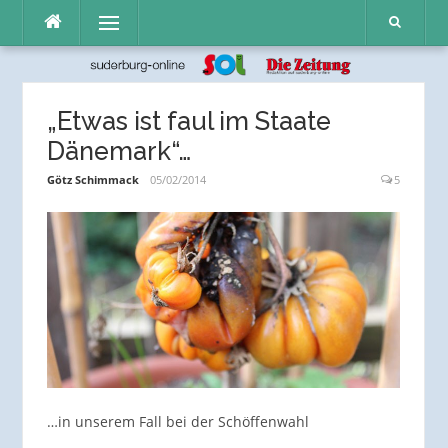
Direkt
Menü
zum
Inhalt
„Etwas ist faul im Staate
Dänemark“…
Götz Schimmack
05/02/2014
5
…in unserem Fall bei der Schöffenwahl